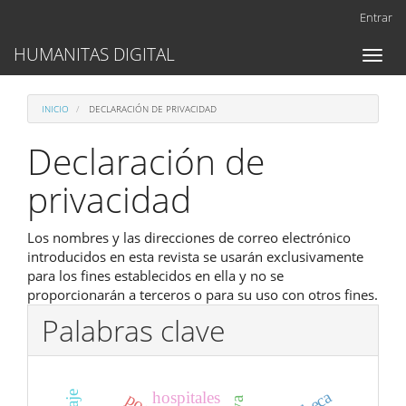
Navegación
Entrar
principal
Contenido
HUMANITAS DIGITAL
Toggl
principal
naviga
Barra
lateral
INICIO
DECLARACIÓN DE PRIVACIDAD
Declaración de
privacidad
Los nombres y las direcciones de correo electrónico
introducidos en esta revista se usarán exclusivamente
para los fines establecidos en ella y no se
proporcionarán a terceros o para su uso con otros fines.
Palabras clave
hospitales