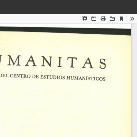
Des
De
PD