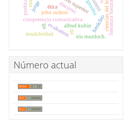
ciencias del lenguaje
educación superior
assessment
moral
poética
literatura basura
discurso
ética
john milton
heráclito
competencia comunicativa
evaluation
efl.
alfred kubin
elt
insalubridad
iris murdoch.
Número actual