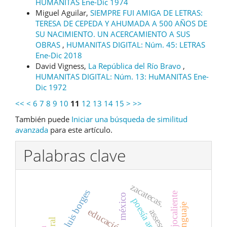
HUMANITAS Ene-Dic 1974
Miguel Aguilar,
SIEMPRE FUI AMIGA DE LETRAS:
TERESA DE CEPEDA Y AHUMADA A 500 AÑOS DE
SU NACIMIENTO. UN ACERCAMIENTO A SUS
OBRAS
,
HUMANITAS DIGITAL: Núm. 45: LETRAS
Ene-Dic 2018
David Vigness,
La República del Río Bravo
,
HUMANITAS DIGITAL: Núm. 13: HuMANITAS Ene-
Dic 1972
<<
<
6
7
8
9
10
11
12
13
14
15
>
>>
También puede
Iniciar una búsqueda de similitud
avanzada
para este artículo.
Palabras clave
zacatecas.
jorge luis borges
ojocaliente
méxico
poesía argentina