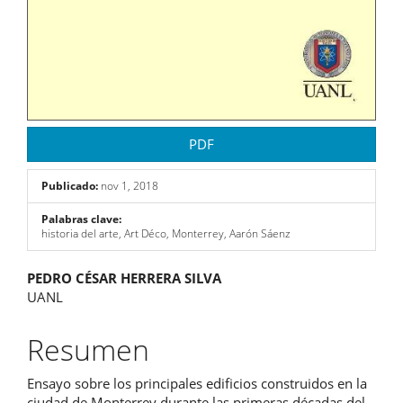
PDF
Publicado:
nov 1, 2018
Palabras clave:
historia del arte, Art Déco, Monterrey, Aarón Sáenz
Contenido
PEDRO CÉSAR HERRERA SILVA
UANL
principal
del
Resumen
artículo
Ensayo sobre los principales edificios construidos en la
ciudad de Monterrey durante las primeras décadas del