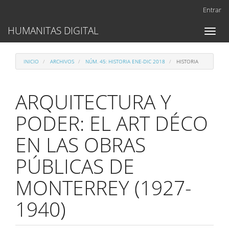
Navegación
Entrar
principal
Contenido
HUMANITAS DIGITAL
Toggl
principal
naviga
Barra
lateral
INICIO
ARCHIVOS
NÚM. 45: HISTORIA ENE-DIC 2018
HISTORIA
ARQUITECTURA Y
PODER: EL ART DÉCO
EN LAS OBRAS
PÚBLICAS DE
MONTERREY (1927-
1940)