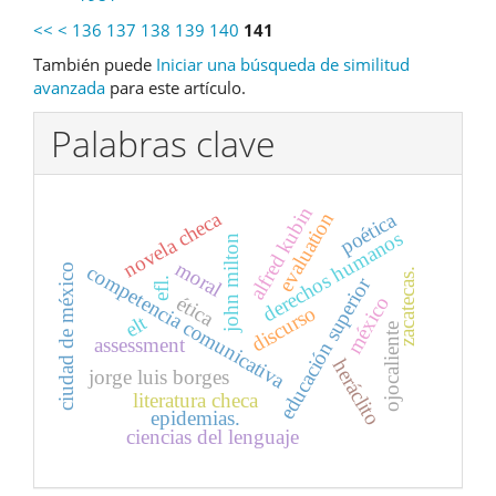
<<
<
136
137
138
139
140
141
También puede
Iniciar una búsqueda de similitud
avanzada
para este artículo.
Palabras clave
alfred kubin
novela checa
poética
evaluation
derechos humanos
john milton
moral
competencia comunicativa
ciudad de méxico
zacatecas.
educación superior
efl.
ética
méxico
discurso
elt
ojocaliente
assessment
heráclito
jorge luis borges
literatura checa
epidemias.
ciencias del lenguaje