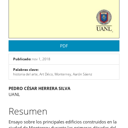
PDF
Publicado:
nov 1, 2018
Palabras clave:
historia del arte, Art Déco, Monterrey, Aarón Sáenz
Contenido
PEDRO CÉSAR HERRERA SILVA
UANL
principal
del
Resumen
artículo
Ensayo sobre los principales edificios construidos en la
ciudad de Monterrey durante las primeras décadas del