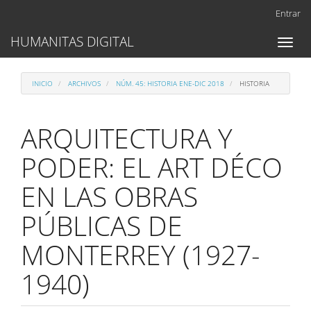
Navegación
Entrar
principal
Contenido
HUMANITAS DIGITAL
Toggl
principal
naviga
Barra
lateral
INICIO
ARCHIVOS
NÚM. 45: HISTORIA ENE-DIC 2018
HISTORIA
ARQUITECTURA Y
PODER: EL ART DÉCO
EN LAS OBRAS
PÚBLICAS DE
MONTERREY (1927-
1940)