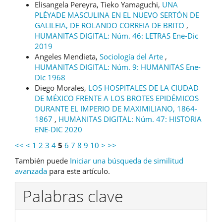
Elisangela Pereyra, Tieko Yamaguchi,
UNA
PLÉYADE MASCULINA EN EL NUEVO SERTÓN DE
GALILEIA, DE ROLANDO CORREIA DE BRITO
,
HUMANITAS DIGITAL: Núm. 46: LETRAS Ene-Dic
2019
Angeles Mendieta,
Sociología del Arte
,
HUMANITAS DIGITAL: Núm. 9: HUMANITAS Ene-
Dic 1968
Diego Morales,
LOS HOSPITALES DE LA CIUDAD
DE MÉXICO FRENTE A LOS BROTES EPIDÉMICOS
DURANTE EL IMPERIO DE MAXIMILIANO, 1864-
1867
,
HUMANITAS DIGITAL: Núm. 47: HISTORIA
ENE-DIC 2020
<<
<
1
2
3
4
5
6
7
8
9
10
>
>>
También puede
Iniciar una búsqueda de similitud
avanzada
para este artículo.
Palabras clave