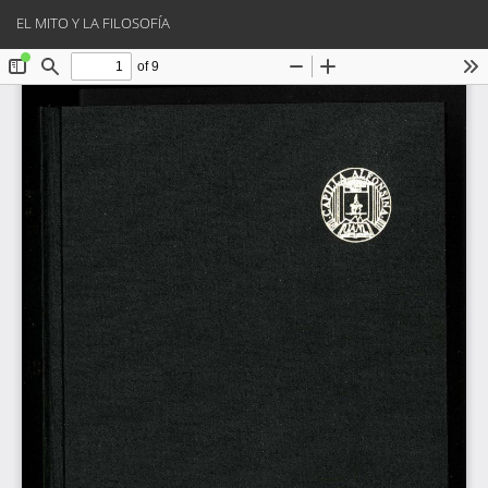
Volver
Des
De
EL MITO Y LA FILOSOFÍA
a
PD
los
detalles
del
artículo