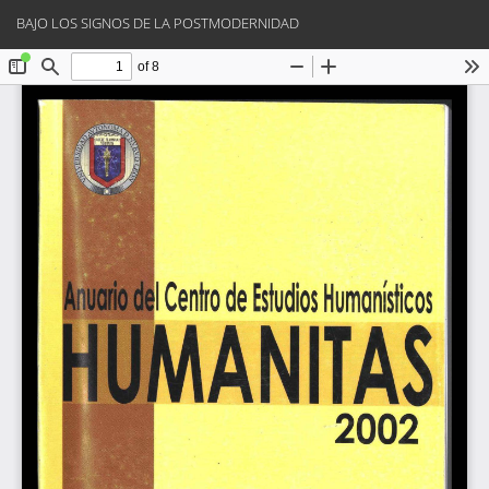
Volver
Des
De
BAJO LOS SIGNOS DE LA POSTMODERNIDAD
a
PD
los
detalles
del
artículo