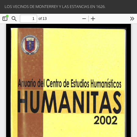
Volver
Des
De
LOS VECINOS DE MONTERREY Y LAS ESTANCIAS EN 1626.
a
PD
los
detalles
del
artículo