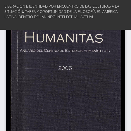
Volver
LIBERACIÓN E IDENTIDAD POR ENCUENTRO DE LAS CULTURAS A LA
a
SITUACIÓN, TAREA Y OPORTUNIDAD DE LA FILOSOFÍA EN AMÉRICA
los
LATINA, DENTRO DEL MUNDO INTELECTUAL ACTUAL
detalles
del
Des
artículo
De
PD