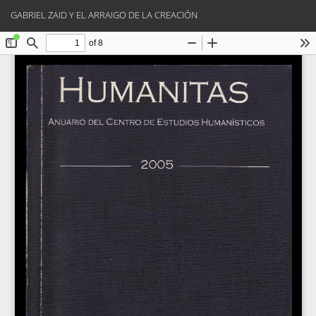
Volver
Des
De
GABRIEL ZAID Y EL ARRAIGO DE LA CREACIÓN
a
PD
los
detalles
del
artículo