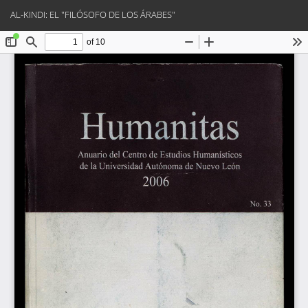
Volver
Des
De
AL-KINDI: EL "FILÓSOFO DE LOS ÁRABES"
a
PD
los
detalles
del
artículo