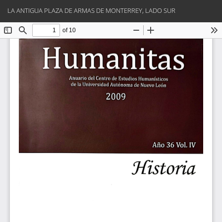
Volver
Des
De
LA ANTIGUA PLAZA DE ARMAS DE MONTERREY, LADO SUR
a
PD
los
detalles
del
artículo