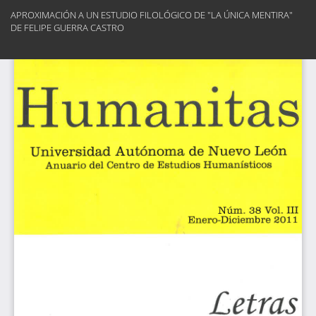
Volver
APROXIMACIÓN A UN ESTUDIO FILOLÓGICO DE "LA ÚNICA MENTIRA"
a
DE FELIPE GUERRA CASTRO
los
detalles
Des
del
De
artículo
PD