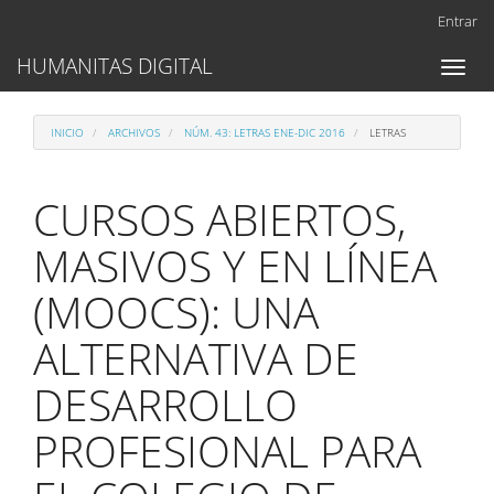
Navegación
Entrar
principal
Contenido
HUMANITAS DIGITAL
Toggl
principal
naviga
Barra
lateral
INICIO
ARCHIVOS
NÚM. 43: LETRAS ENE-DIC 2016
LETRAS
CURSOS ABIERTOS,
MASIVOS Y EN LÍNEA
(MOOCS): UNA
ALTERNATIVA DE
DESARROLLO
PROFESIONAL PARA