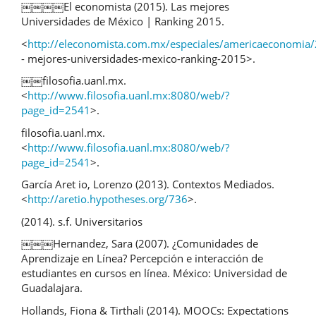
￼￼￼￼El economista (2015). Las mejores
Universidades de México | Ranking 2015.
<
http://eleconomista.com.mx/especiales/americaeconomia
- mejores-universidades-mexico-ranking-2015>.
￼￼filosofia.uanl.mx.
<
http://www.filosofia.uanl.mx:8080/web/?
page_id=2541
>.
filosofia.uanl.mx.
<
http://www.filosofia.uanl.mx:8080/web/?
page_id=2541
>.
García Aret io, Lorenzo (2013). Contextos Mediados.
<
http://aretio.hypotheses.org/736
>.
(2014). s.f. Universitarios
￼￼￼Hernandez, Sara (2007). ¿Comunidades de
Aprendizaje en Línea? Percepción e interacción de
estudiantes en cursos en línea. México: Universidad de
Guadalajara.
Hollands, Fiona & Tirthali (2014). MOOCs: Expectations