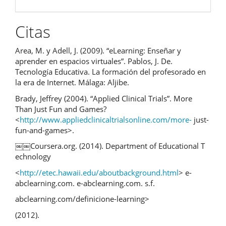
Citas
Area, M. y Adell, J. (2009). “eLearning: Enseñar y
aprender en espacios virtuales”. Pablos, J. De.
Tecnología Educativa. La formación del profesorado en
la era de Internet. Málaga: Aljibe.
Brady, Jeffrey (2004). “Applied Clinical Trials”. More
Than Just Fun and Games?
<
http://www.appliedclinicaltrialsonline.com/more-
just-
fun-and-games>.
￼￼Coursera.org. (2014). Department of Educational T
echnology
<
http://etec.hawaii.edu/aboutbackground.html
> e-
abclearning.com. e-abclearning.com. s.f.
abclearning.com/definicione-learning>
(2012).