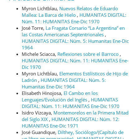
Myron Lichtblau,
Nuevos Relatos de Eduardo
Mallea: La Barca de Hielo
,
HUMANITAS DIGITAL:
Núm. 11: HUMANITAS Ene-Dic 1970
José Torre,
La Fragata Corsario “La Argentina” en
las Costas Americanas Septentrionales
,
HUMANITAS DIGITAL: Núm. 5: Humanitas Ene-Dic
1964
Michele Sciacca,
Reflexiones sobre el Barroco
,
HUMANITAS DIGITAL: Núm. 11: HUMANITAS Ene-
Dic 1970
Myron Lichtblau,
Elementos Estilísticos de Hijo de
Ladrón
,
HUMANITAS DIGITAL: Núm. 5:
Humanitas Ene-Dic 1964
Elisabeth Hinojosa,
El Cambo en los
Lenguajes/Evolución del Inglés
,
HUMANITAS
DIGITAL: Núm. 11: HUMANITAS Ene-Dic 1970
Isidro Vizcaya,
Montemorelos en la Primera Mitad
del Siglo XIX
,
HUMANITAS DIGITAL: Núm. 12:
HUMANITAS Ene-Dic 1971
José Guandique,
Dilthey, Sociólogo/(Capítulo de
un libro en preparación)
,
HUMANITAS DIGITAL: