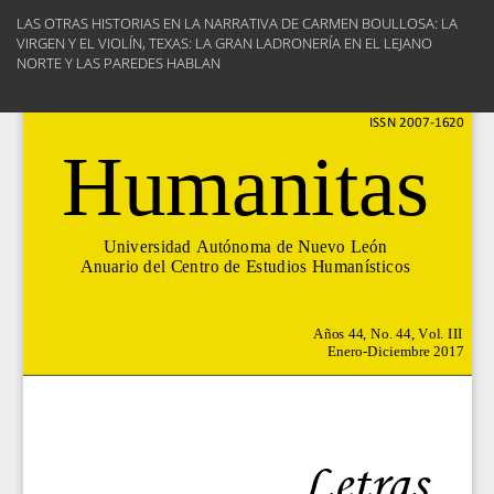
Volver
LAS OTRAS HISTORIAS EN LA NARRATIVA DE CARMEN BOULLOSA: LA
a
VIRGEN Y EL VIOLÍN, TEXAS: LA GRAN LADRONERÍA EN EL LEJANO
los
NORTE Y LAS PAREDES HABLAN
detalles
del
Des
artículo
De
PD