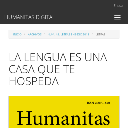
Navegación
Entrar
principal
Contenido
HUMANITAS DIGITAL
Toggl
principal
naviga
Barra
lateral
INICIO
ARCHIVOS
NÚM. 45: LETRAS ENE-DIC 2018
LETRAS
LA LENGUA ES UNA
CASA QUE TE
HOSPEDA
Barra
lateral
del