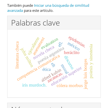
También puede
Iniciar una búsqueda de similitud
avanzada
para este artículo.
Palabras clave
epidemias.
ojocaliente
assessment
evaluation
efl.
méxico
literatura checa
poiesis y sinestesia
novela checa
poesía argentina
john milton
heráclito
competencia comunicativa
discurso
jorge luis borges
elt
moral
educación superior
ética
alfred kubin
zacatecas.
iris murdoch.
cólera morbus