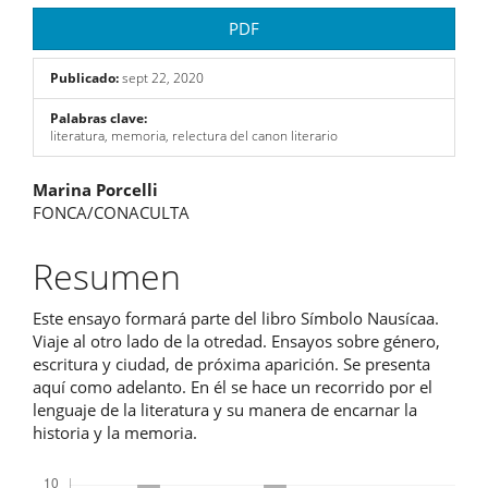
PDF
Publicado:
sept 22, 2020
Palabras clave:
literatura, memoria, relectura del canon literario
Contenido
Marina Porcelli
FONCA/CONACULTA
principal
del
Resumen
artículo
Este ensayo formará parte del libro Símbolo Nausícaa.
Viaje al otro lado de la otredad. Ensayos sobre género,
escritura y ciudad, de próxima aparición. Se presenta
aquí como adelanto. En él se hace un recorrido por el
lenguaje de la literatura y su manera de encarnar la
historia y la memoria.
Descargas