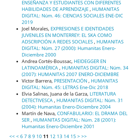
ENSEÑANZA Y ESTUDIANTES CON DIFERENTES
HABILIDADES DE APRENDIZAJE
,
HUMANITAS
DIGITAL: Núm. 46: CIENCIAS SOCIALES ENE-DIC
2019
Joel Morales,
EXPRESIONES E IDENTIDADES
JUVENILES EN MONTERREY: EL SKA COMO
ADSCRIPCIÓN A REDES SOCIALES
,
HUMANITAS
DIGITAL: Núm. 27 (2000): Humanitas Enero-
Diciembre 2000
Andrea Cortés-Boussac,
HEIDEGGER EN
LATINOAMÉRICA
,
HUMANITAS DIGITAL: Núm. 34
(2007): HUMANITAS 2007 ENERO-DICIEMBRE
Víctor Barrera,
PRESENTACIÓN
,
HUMANITAS
DIGITAL: Núm. 45: LETRAS Ene-Dic 2018
Elvia Salinas, Juana de la Garza,
LITERATURA
DETECTIVESCA
,
HUMANITAS DIGITAL: Núm. 31
(2004): Humanitas Enero-Diciembre 2004
Martín de Nava,
CONFABULARIO: EL DRAMA DEL
SER
,
HUMANITAS DIGITAL: Núm. 28 (2001):
Humanitas Enero-Diciembre 2001
<<
<
6
7
8
9
10
11
12
13
14
15
>
>>