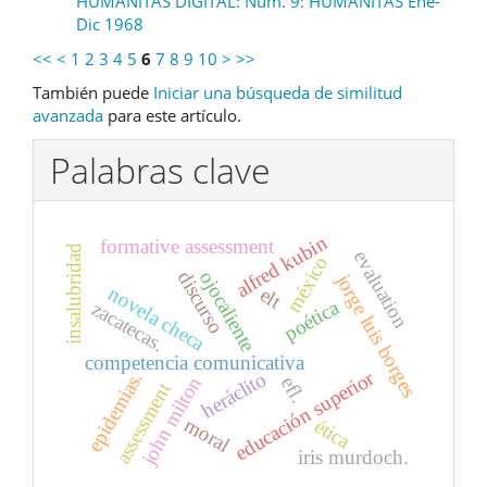
HUMANITAS DIGITAL: Núm. 9: HUMANITAS Ene-
Dic 1968
<<
<
1
2
3
4
5
6
7
8
9
10
>
>>
También puede
Iniciar una búsqueda de similitud
avanzada
para este artículo.
Palabras clave
alfred kubin
formative assessment
insalubridad
evaluation
méxico
discurso
ojocaliente
jorge luis borges
novela checa
elt
poética
zacatecas.
competencia comunicativa
educación superior
heráclito
epidemias.
john milton
efl.
assessment
moral
ética
iris murdoch.