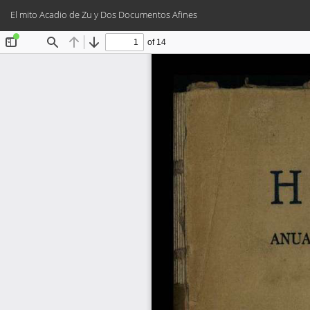
Volver
El mito Acadio de Zu y Dos Documentos Afines
a
los
detalles
del
artículo