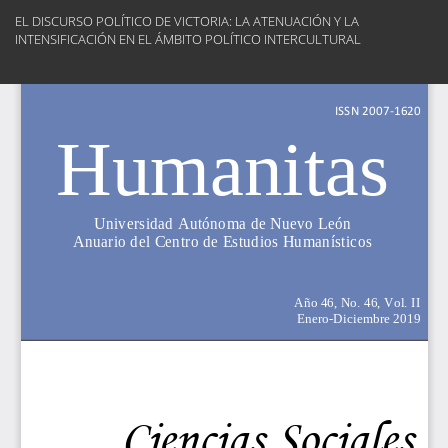
Volver
EL DISCURSO POLÍTICO DE VICTORIA: LA ATENUACIÓN Y LA
a
INTENSIFICACIÓN EN EL ÁMBITO POLÍTICO INTERCULTURAL
los
detalles
Des
del
De
artículo
PD