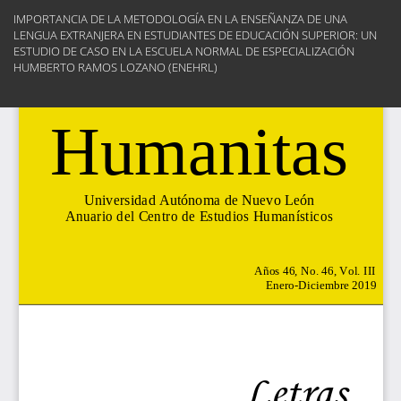
Volver
IMPORTANCIA DE LA METODOLOGÍA EN LA ENSEÑANZA DE UNA
a
LENGUA EXTRANJERA EN ESTUDIANTES DE EDUCACIÓN SUPERIOR: UN
los
ESTUDIO DE CASO EN LA ESCUELA NORMAL DE ESPECIALIZACIÓN
detalles
HUMBERTO RAMOS LOZANO (ENEHRL)
del
artículo
Des
De
PD