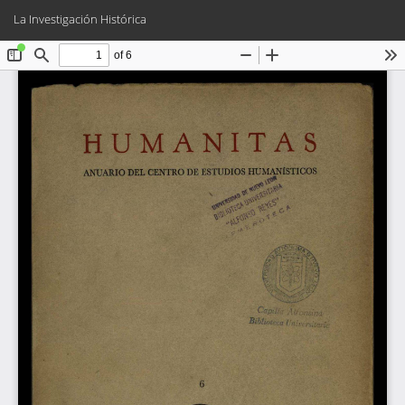
Volver
Des
De
La Investigación Histórica
a
PD
los
detalles
del
artículo