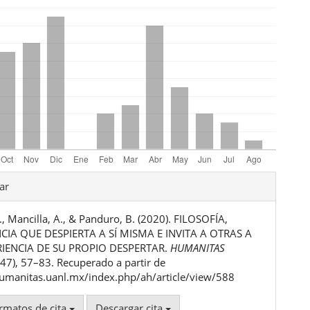
les
ar
., Mancilla, A., & Panduro, B. (2020). FILOSOFÍA,
ulo
CIA QUE DESPIERTA A SÍ MISMA E INVITA A OTRAS A
RIENCIA DE SU PROPIO DESPERTAR.
HUMANITAS
 (47), 57–83. Recuperado a partir de
humanitas.uanl.mx/index.php/ah/article/view/588
rmatos de cita
Descargar cita