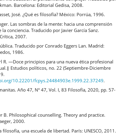
kman. Barcelona: Editorial Gedisa, 2008.
sset, José. ¿Qué es filosofía? México: Porrúa, 1996.
oger. Las sombras de la mente: hacia una comprensión
de la conciencia. Traducido por Javier García Sanz.
Crítica, 2007.
pública. Traducido por Conrado Eggers Lan. Madrid:
redos, 1986.
l R. ―Doce principios para una nueva ética profesional
tual.‖ Estudios políticos, no. 22 (Septiembre-Diciembre
19.
doi.org/10.22201/fcpys.24484903e.1999.22.37249
.
anitas. Año 47, N° 47, Vol. I, 83 Filosofía, 2020, pp. 57-
r B. Philosophical counselling. Theory and practice.
aeger, 2000.
filosofía, una escuela de libertad. París: UNESCO, 2011.