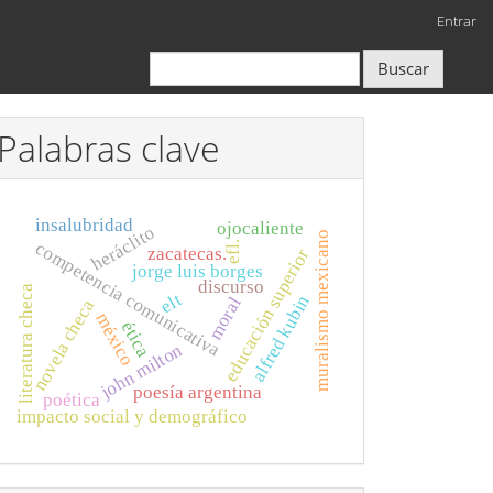
Entrar
Buscar
Palabras clave
insalubridad
ojocaliente
heráclito
muralismo mexicano
competencia comunicativa
efl.
zacatecas.
educación superior
jorge luis borges
discurso
literatura checa
elt
alfred kubin
moral
novela checa
méxico
ética
john milton
poesía argentina
poética
impacto social y demográfico