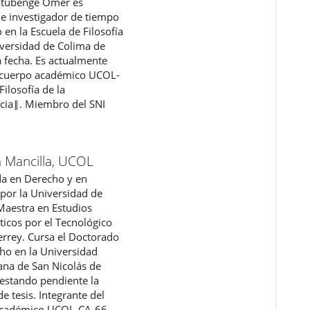
atubenge Omer es
 e investigador de tiempo
 en la Escuela de Filosofía
iversidad de Colima de
a fecha. Es actualmente
l cuerpo académico UCOL-
ilosofía de la
cia‖. Miembro del SNI
 Mancilla,
UCOL
da en Derecho y en
 por la Universidad de
Maestra en Estudios
icos por el Tecnológico
rrey. Cursa el Doctorado
ho en la Universidad
na de San Nicolás de
 estando pendiente la
e tesis. Integrante del
académico UCOL-CA-66