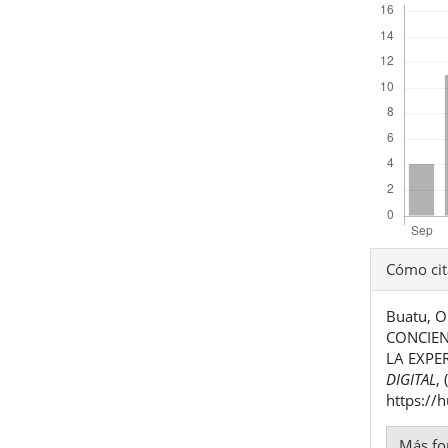
Detal
Cómo cit
del
Buatu, O
artíc
CONCIEN
LA EXPE
DIGITAL
,
https://
Más fo