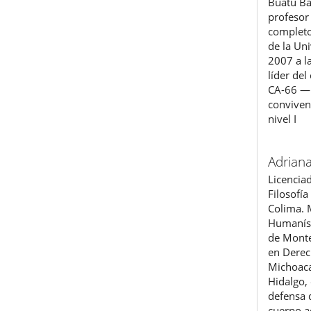
Buatu B
profesor
completo
de la Un
2007 a l
líder de
CA-66 ―F
conviven
nivel I
Adriana
Licencia
Filosofía
Colima. 
Humaníst
de Monte
en Derec
Michoaca
Hidalgo,
defensa d
cuerpo 