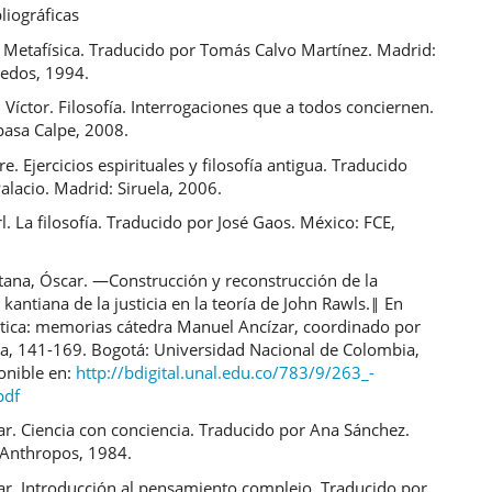
liográficas
. Metafísica. Traducido por Tomás Calvo Martínez. Madrid:
redos, 1994.
Víctor. Filosofía. Interrogaciones que a todos conciernen.
pasa Calpe, 2008.
re. Ejercicios espirituales y filosofía antigua. Traducido
Palacio. Madrid: Siruela, 2006.
rl. La filosofía. Traducido por José Gaos. México: FCE,
tana, Óscar. ―Construcción y reconstrucción de la
kantiana de la justicia en la teoría de John Rawls.‖ En
oética: memorias cátedra Manuel Ancízar, coordinado por
ña, 141-169. Bogotá: Universidad Nacional de Colombia,
onible en:
http://bdigital.unal.edu.co/783/9/263_-
pdf
r. Ciencia con conciencia. Traducido por Ana Sánchez.
 Anthropos, 1984.
ar. Introducción al pensamiento complejo. Traducido por