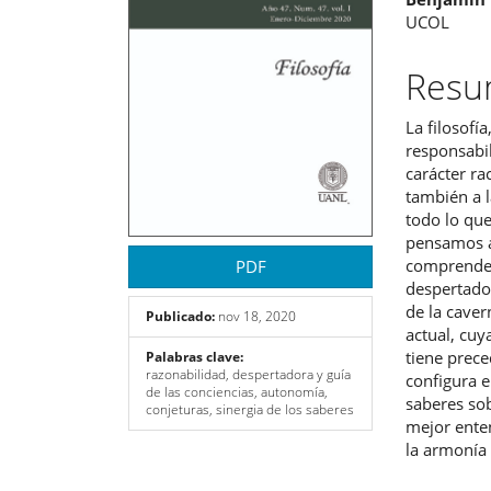
artículo
artíc
UCOL
Res
La filosofí
responsabil
carácter ra
también a 
todo lo que
pensamos an
comprender
PDF
despertador
de la caver
Publicado:
nov 18, 2020
actual, cuy
tiene prece
Palabras clave:
razonabilidad, despertadora y guía
configura e
de las conciencias, autonomía,
saberes sob
conjeturas, sinergia de los saberes
mejor ente
la armonía 
Descargas