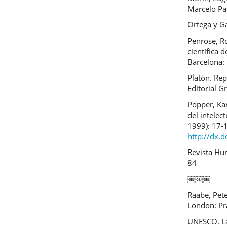
Marcelo Pa
Ortega y Ga
Penrose, R
científica 
Barcelona: 
Platón. Re
Editorial G
Popper, Kar
del intelec
1999): 17-
http://dx.
Revista Hum
84
￼￼￼
Raabe, Pete
London: Pr
UNESCO. La 