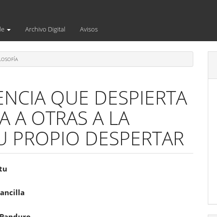
de
Archivo Digital
Avisos
LOSOFÍA
ENCIA QUE DESPIERTA
TA A OTRAS A LA
SU PROPIO DESPERTAR
enido
tu
ipal
ancilla
 Panduro