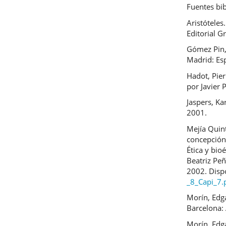
Fuentes bib
Aristóteles
Editorial G
Gómez Pin, 
Madrid: Es
Hadot, Pier
por Javier 
Jaspers, Ka
2001.
Mejía Quin
concepción 
Ética y bi
Beatriz Pe
2002. Disp
_8_Capi_7.
Morín, Edga
Barcelona:
Morín, Edg