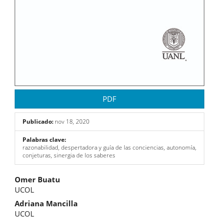
PDF
Publicado:
nov 18, 2020
Palabras clave:
razonabilidad, despertadora y guía de las conciencias, autonomía,
conjeturas, sinergia de los saberes
Contenido
Omer Buatu
UCOL
principal
Adriana Mancilla
del
UCOL