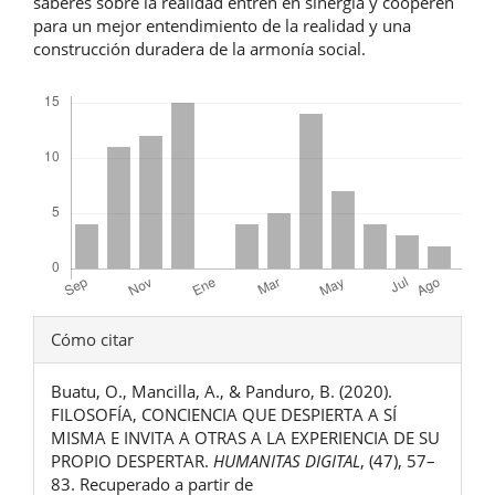
saberes sobre la realidad entren en sinergia y cooperen
para un mejor entendimiento de la realidad y una
construcción duradera de la armonía social.
Descargas
Detalles
Cómo citar
del
Buatu, O., Mancilla, A., & Panduro, B. (2020).
artículo
FILOSOFÍA, CONCIENCIA QUE DESPIERTA A SÍ
MISMA E INVITA A OTRAS A LA EXPERIENCIA DE SU
PROPIO DESPERTAR.
HUMANITAS DIGITAL
, (47), 57–
83. Recuperado a partir de