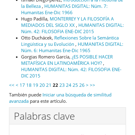
la Belleza
,
HUMANITAS DIGITAL: Núm. 7:
Humanitas Ene-Dic 1966
Hugo Padilla,
MONTERREY Y LA FILOSOFÍA A
MEDIADOS DEL SIGLO XX
,
HUMANITAS DIGITAL:
Núm. 42: FILOSOFIA ENE-DIC 2015
Otto Duchácek,
Reflexiones Sobre la Semántica
Lingüística y su Evolución
,
HUMANITAS DIGITAL:
Núm. 6: Humanitas Ene-Dic 1965
Gorgias Romero García,
¿ES POSIBLE HACER
METAFÍSICA EN LATINOAMÉRICA HOY?
,
HUMANITAS DIGITAL: Núm. 42: FILOSOFIA ENE-
DIC 2015
<<
<
17
18
19
20
21
22
23
24
25
26
>
>>
También puede
Iniciar una búsqueda de similitud
avanzada
para este artículo.
Palabras clave