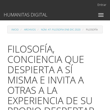
Navegación
Entrar
principal
Contenido
HUMANITAS DIGITAL
Toggl
principal
naviga
Barra
lateral
INICIO
ARCHIVOS
NÚM. 47: FILOSOFIA ENE-DIC 2020
FILOSOFÍA
FILOSOFÍA,
CONCIENCIA QUE
DESPIERTA A SÍ
MISMA E INVITA A
OTRAS A LA
EXPERIENCIA DE SU