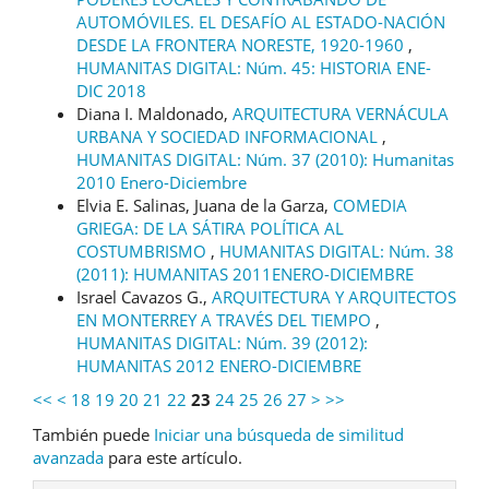
AUTOMÓVILES. EL DESAFÍO AL ESTADO-NACIÓN
DESDE LA FRONTERA NORESTE, 1920-1960
,
HUMANITAS DIGITAL: Núm. 45: HISTORIA ENE-
DIC 2018
Diana I. Maldonado,
ARQUITECTURA VERNÁCULA
URBANA Y SOCIEDAD INFORMACIONAL
,
HUMANITAS DIGITAL: Núm. 37 (2010): Humanitas
2010 Enero-Diciembre
Elvia E. Salinas, Juana de la Garza,
COMEDIA
GRIEGA: DE LA SÁTIRA POLÍTICA AL
COSTUMBRISMO
,
HUMANITAS DIGITAL: Núm. 38
(2011): HUMANITAS 2011ENERO-DICIEMBRE
Israel Cavazos G.,
ARQUITECTURA Y ARQUITECTOS
EN MONTERREY A TRAVÉS DEL TIEMPO
,
HUMANITAS DIGITAL: Núm. 39 (2012):
HUMANITAS 2012 ENERO-DICIEMBRE
<<
<
18
19
20
21
22
23
24
25
26
27
>
>>
También puede
Iniciar una búsqueda de similitud
avanzada
para este artículo.