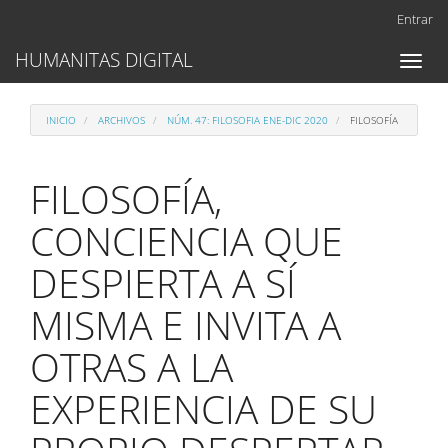
Navegación
Entrar
principal
Contenido
HUMANITAS DIGITAL
Toggl
principal
naviga
Barra
lateral
INICIO
ARCHIVOS
NÚM. 47: FILOSOFIA ENE-DIC 2020
FILOSOFÍA
FILOSOFÍA,
CONCIENCIA QUE
DESPIERTA A SÍ
MISMA E INVITA A
OTRAS A LA
EXPERIENCIA DE SU