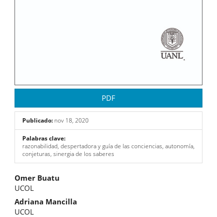
PDF
Publicado:
nov 18, 2020
Palabras clave:
razonabilidad, despertadora y guía de las conciencias, autonomía,
conjeturas, sinergia de los saberes
Contenido
Omer Buatu
UCOL
principal
Adriana Mancilla
del
UCOL