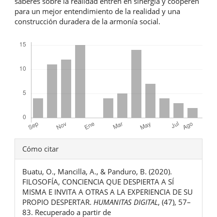
saberes sobre la realidad entren en sinergia y cooperen
para un mejor entendimiento de la realidad y una
construcción duradera de la armonía social.
Descargas
Detalles
Cómo citar
del
Buatu, O., Mancilla, A., & Panduro, B. (2020).
artículo
FILOSOFÍA, CONCIENCIA QUE DESPIERTA A SÍ
MISMA E INVITA A OTRAS A LA EXPERIENCIA DE SU
PROPIO DESPERTAR.
HUMANITAS DIGITAL
, (47), 57–
83. Recuperado a partir de