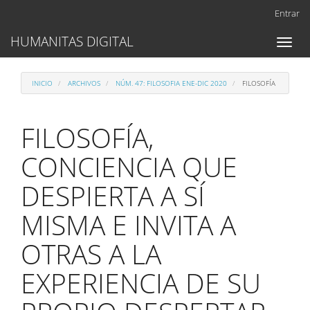
Navegación
Entrar
principal
Contenido
HUMANITAS DIGITAL
Toggl
principal
naviga
Barra
lateral
INICIO
ARCHIVOS
NÚM. 47: FILOSOFIA ENE-DIC 2020
FILOSOFÍA
FILOSOFÍA,
CONCIENCIA QUE
DESPIERTA A SÍ
MISMA E INVITA A
OTRAS A LA
EXPERIENCIA DE SU