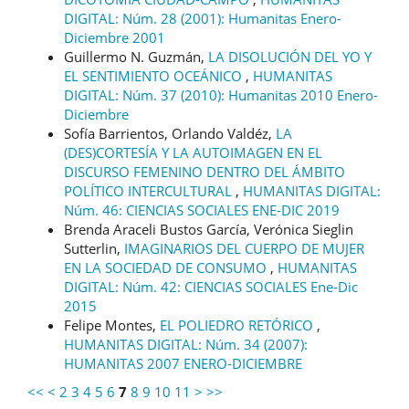
DIGITAL: Núm. 28 (2001): Humanitas Enero-
Diciembre 2001
Guillermo N. Guzmán,
LA DISOLUCIÓN DEL YO Y
EL SENTIMIENTO OCEÁNICO
,
HUMANITAS
DIGITAL: Núm. 37 (2010): Humanitas 2010 Enero-
Diciembre
Sofía Barrientos, Orlando Valdéz,
LA
(DES)CORTESÍA Y LA AUTOIMAGEN EN EL
DISCURSO FEMENINO DENTRO DEL ÁMBITO
POLÍTICO INTERCULTURAL
,
HUMANITAS DIGITAL:
Núm. 46: CIENCIAS SOCIALES ENE-DIC 2019
Brenda Araceli Bustos García, Verónica Sieglin
Sutterlin,
IMAGINARIOS DEL CUERPO DE MUJER
EN LA SOCIEDAD DE CONSUMO
,
HUMANITAS
DIGITAL: Núm. 42: CIENCIAS SOCIALES Ene-Dic
2015
Felipe Montes,
EL POLIEDRO RETÓRICO
,
HUMANITAS DIGITAL: Núm. 34 (2007):
HUMANITAS 2007 ENERO-DICIEMBRE
<<
<
2
3
4
5
6
7
8
9
10
11
>
>>