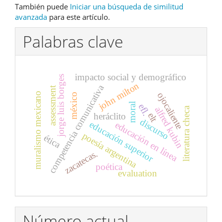
También puede
Iniciar una búsqueda de similitud
avanzada
para este artículo.
Palabras clave
impacto social y demográfico
jorge luis borges
john milton
competencia comunicativa
assessment
muralismo mexicano
ojocaliente
méxico
moral
efl.
alfred kubin
literatura checa
elt
heráclito
discurso
educación superior
educación en línea
poesía argentina
ética
zacatecas.
poética
evaluation
Número actual