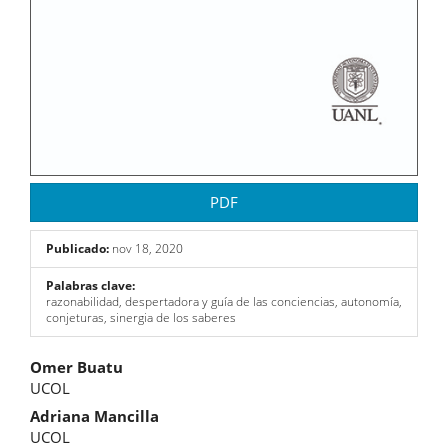
PDF
Publicado:
nov 18, 2020
Palabras clave:
razonabilidad, despertadora y guía de las conciencias, autonomía,
conjeturas, sinergia de los saberes
Contenido
Omer Buatu
UCOL
principal
Adriana Mancilla
del
UCOL