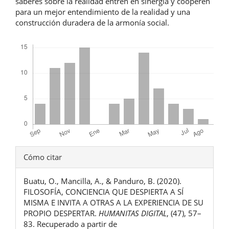
saberes sobre la realidad entren en sinergia y cooperen
para un mejor entendimiento de la realidad y una
construcción duradera de la armonía social.
Descargas
Detalles
Cómo citar
del
Buatu, O., Mancilla, A., & Panduro, B. (2020).
artículo
FILOSOFÍA, CONCIENCIA QUE DESPIERTA A SÍ
MISMA E INVITA A OTRAS A LA EXPERIENCIA DE SU
PROPIO DESPERTAR.
HUMANITAS DIGITAL
, (47), 57–
83. Recuperado a partir de