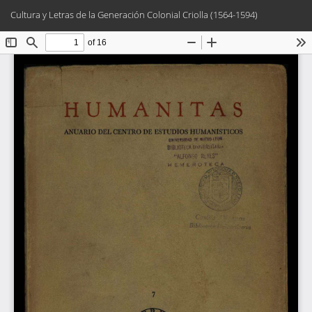
Volver
Des
De
Cultura y Letras de la Generación Colonial Criolla (1564-1594)
a
PD
los
detalles
del
artículo