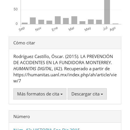
Detalles
Cómo citar
del
Rodríguez Castillo, Óscar. (2015). LA PREVENCIÓN
artículo
DE ACCIDENTES EN LA FUNDIDORA MONTERREY.
HUMANITAS DIGITAL
, (42). Recuperado a partir de
https://humanitas.uanl.mx/index.php/ah/article/vie
w/7
Más formatos de cita
Descargar cita
Número
Núm. 42: HISTORIA Ene-Dic 2015