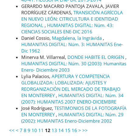
GERARDO MACARIO PANTOJA ZAVALA, JAVIER
RODRÍGUEZ CÁRDENAS,
TRANSICIÓN AGRÍCOLA
EN NUEVO LEÓN: CITRICULTURA E IDENTIDAD
REGIONAL
,
HUMANITAS DIGITAL: Núm. 43:
CIENCIAS SOCIALES ENE-DIC 2016
Daniel Cossio,
Magdalena, la Ingrávida
,
HUMANITAS DIGITAL: Núm. 3: HUMANITAS Ene-
Dic 1962
Minerva M. Villarreal,
DONDE HABITE EL ORIGEN
,
HUMANITAS DIGITAL: Núm. 30 (2003): Humanitas
Enero- Diciembre 2003
Lylia Palacios,
APERTURA Y COMPETENCIA
GLOBALIZADA: LOBALIZADA: AJUSTES Y
REORGANIZACIÓN DEL MERCADO DE TRABAJO
EN MONTERREY
,
HUMANITAS DIGITAL: Núm. 34
(2007): HUMANITAS 2007 ENERO-DICIEMBRE
José Rodríguez,
TESTIMONIOS DE LA FOTOGRAFÍA
EN MONTERREY
,
HUMANITAS DIGITAL: Núm. 29
(2002): HUMANITAS Enero-Diciembre 2002
<<
<
7
8
9
10
11
12
13
14
15
16
>
>>