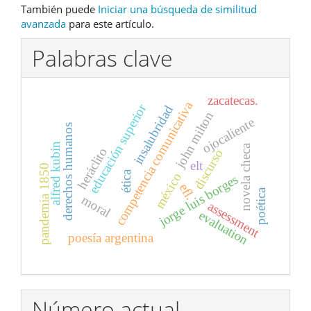
También puede
Iniciar una búsqueda de similitud
avanzada
para este artículo.
Palabras clave
zacatecas.
competencia comunicativa
educación superior
insalubridad
john milton
ojocaliente
derechos humanos
alfred kubin
novela checa
heráclito
discurso
elt
pandemia 1850
ética
méxico
jorge luis borges
efl.
poética
moral
assessment
evaluation
poesía argentina
Número actual