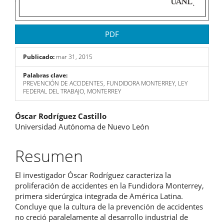
PDF
Publicado:
mar 31, 2015
Palabras clave:
PREVENCIÓN DE ACCIDENTES, FUNDIDORA MONTERREY, LEY
FEDERAL DEL TRABAJO, MONTERREY
Contenido
Óscar Rodríguez Castillo
Universidad Autónoma de Nuevo León
principal
del
Resumen
artículo
El investigador Óscar Rodríguez caracteriza la
proliferación de accidentes en la Fundidora Monterrey,
primera siderúrgica integrada de América Latina.
Concluye que la cultura de la prevención de accidentes
no creció paralelamente al desarrollo industrial de