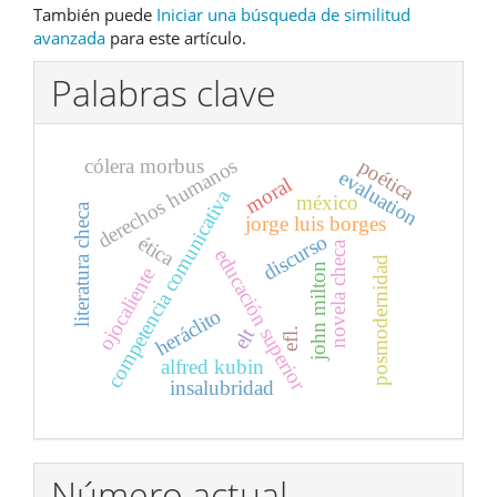
También puede
Iniciar una búsqueda de similitud
avanzada
para este artículo.
Palabras clave
derechos humanos
cólera morbus
poética
evaluation
moral
competencia comunicativa
méxico
literatura checa
jorge luis borges
discurso
ética
novela checa
educación superior
posmodernidad
john milton
ojocaliente
heráclito
elt
efl.
alfred kubin
insalubridad
Número actual