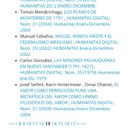
HUMANITAS 2012 ENERO-DICIEMBRE
Tomás Mendirichaga,
LOS PLANOS DE
MONTERREY DE 1791
,
HUMANITAS DIGITAL:
Núm. 31 (2004): Humanitas Enero-Diciembre
2004
Manuel Ceballos,
MIGUEL RAMOS ARIZPE Y EL
FEDERALISMO MEXICANO
,
HUMANITAS DIGITAL:
Núm. 29 (2002): HUMANITAS Enero-Diciembre
2002
Carlos González,
LAS MISIONES PACHUQUENAS
EN NUEVO SANTANDER (1791-1827)
,
HUMANITAS DIGITAL: Núm. 20 (1979): Humanitas
Ene-Dic 1979
Josef Seifert, Karin Hintermeier , Omar Chairez,
EL
AMOR COMO PERFECCIÓN PURA UNA
METAFÍSICA DEL AMOR COMO HIMNO
FILOSÓFICO DEL AMOR
,
HUMANITAS DIGITAL:
Núm. 31 (2004): Humanitas Enero-Diciembre
2004
<<
<
8
9
10
11
12
13
14
15
16
17
>
>>