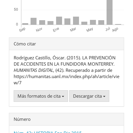
Detalles
Cómo citar
del
Rodríguez Castillo, Óscar. (2015). LA PREVENCIÓN
artículo
DE ACCIDENTES EN LA FUNDIDORA MONTERREY.
HUMANITAS DIGITAL
, (42). Recuperado a partir de
https://humanitas.uanl.mx/index.php/ah/article/vie
w/7
Más formatos de cita
Descargar cita
Número
Núm. 42: HISTORIA Ene-Dic 2015