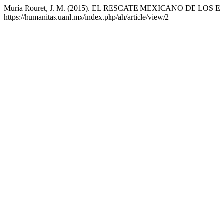
Muría Rouret, J. M. (2015). EL RESCATE MEXICANO DE LO
https://humanitas.uanl.mx/index.php/ah/article/view/2