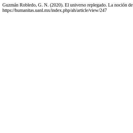
Guzmán Robledo, G. N. (2020). El universo replegado. La noción de s
https://humanitas.uanl.mx/index.php/ah/article/view/247