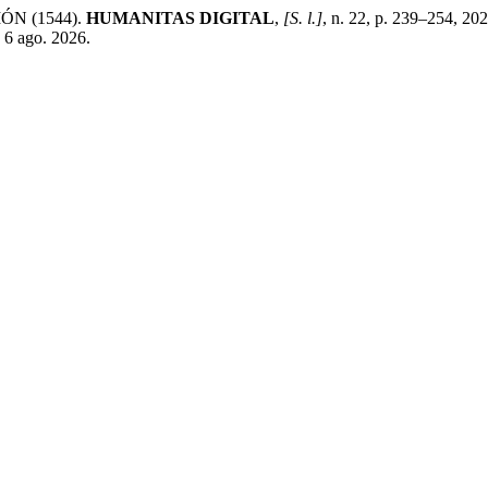
N (1544).
HUMANITAS DIGITAL
,
[S. l.]
, n. 22, p. 239–254, 20
 6 ago. 2026.