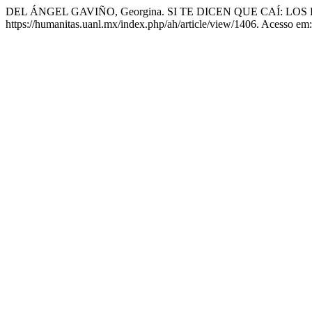
DEL ÁNGEL GAVIÑO, Georgina. SI TE DICEN QUE CAÍ: L
https://humanitas.uanl.mx/index.php/ah/article/view/1406. Acesso em: