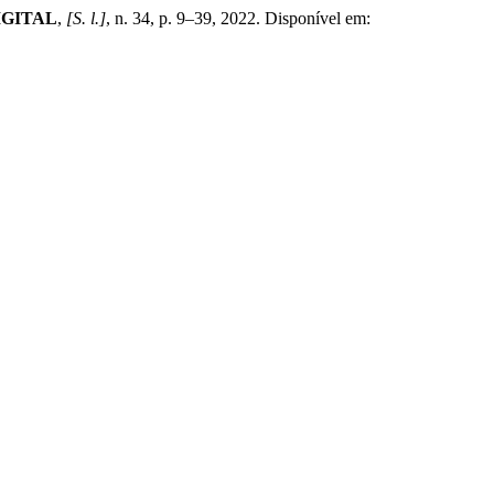
IGITAL
,
[S. l.]
, n. 34, p. 9–39, 2022. Disponível em: