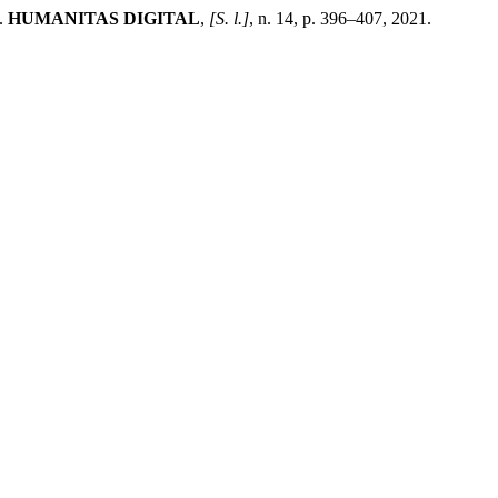
o.
HUMANITAS DIGITAL
,
[S. l.]
, n. 14, p. 396–407, 2021.