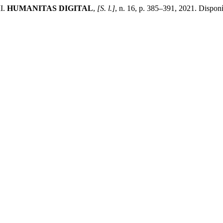
I.
HUMANITAS DIGITAL
,
[S. l.]
, n. 16, p. 385–391, 2021. Disponí