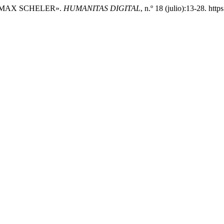
E MAX SCHELER».
HUMANITAS DIGITAL
, n.º 18 (julio):13-28. htt