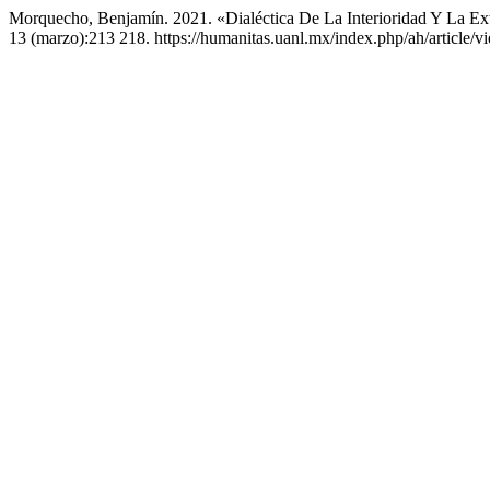
Morquecho, Benjamín. 2021. «Dialéctica De La Interioridad Y La 
13 (marzo):213 218. https://humanitas.uanl.mx/index.php/ah/article/v