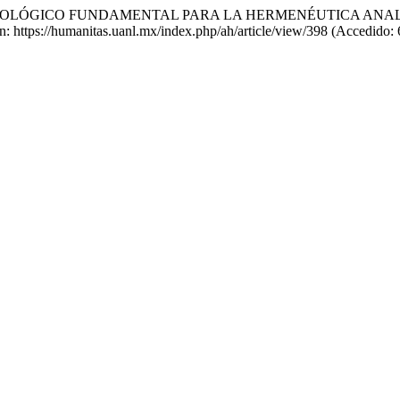
O ONTOLÓGICO FUNDAMENTAL PARA LA HERMENÉUTICA ANA
en: https://humanitas.uanl.mx/index.php/ah/article/view/398 (Accedido: 