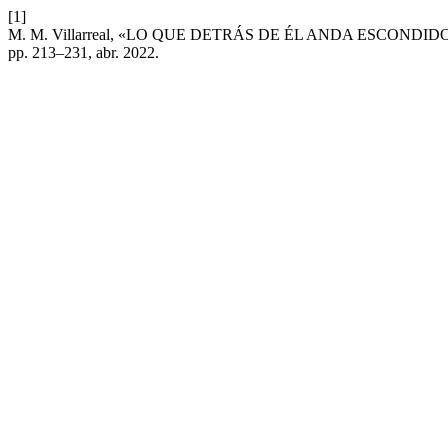
[1]
M. M. Villarreal, «LO QUE DETRÁS DE ÉL ANDA ESCONDIDO (El ac
pp. 213–231, abr. 2022.