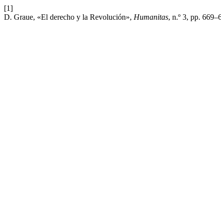
[1]
D. Graue, «El derecho y la Revolución»,
Humanitas
, n.º 3, pp. 669–