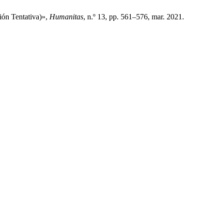
ión Tentativa)»,
Humanitas
, n.º 13, pp. 561–576, mar. 2021.