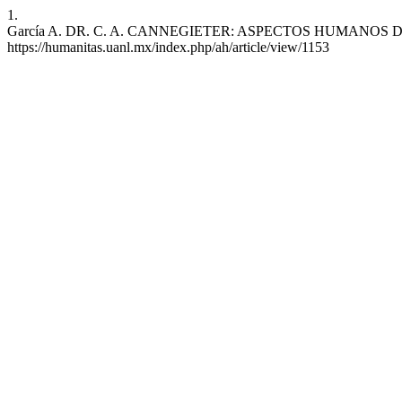
1.
García A. DR. C. A. CANNEGIETER: ASPECTOS HUMANOS DE LA INFL
https://humanitas.uanl.mx/index.php/ah/article/view/1153