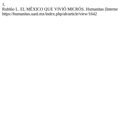
1.
Rublúo L. EL MÉXICO QUE VIVIÓ MICRÓS. Humanitas [Internet]. 27 
https://humanitas.uanl.mx/index.php/ah/article/view/1642