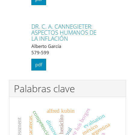
DR. C. A. CANNEGIETER:
ASPECTOS HUMANOS DE
LA INFLACIÓN
Alberto García
579-599
pdf
Palabras clave
jorge luis borges
alfred kubin
evaluation
heráclito
zacatecas.
discurso
poesía argentina
méxico
moral