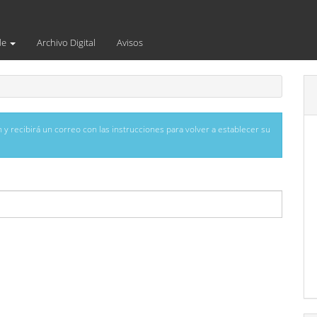
de
Archivo Digital
Avisos
 y recibirá un correo con las instrucciones para volver a establecer su