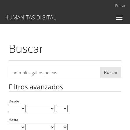
Navegación
Entrar
principal
Contenido
HUMANITAS DIGITAL
Toggl
principal
naviga
Barra
lateral
Buscar
Buscar
artículos
por
Filtros avanzados
Desde
Hasta