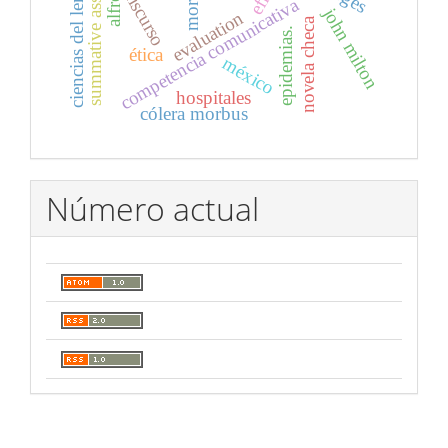
summative assessment
ciencias del lenguaje
discurso
efl.
moral
competencia comunicativa
john milton
evaluation
novela checa
epidemias.
ética
méxico
hospitales
cólera morbus
Número actual