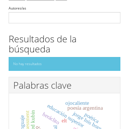
Autores/as
Resultados de la
búsqueda
No hay resultados
Palabras clave
ojocaliente
educación superior
poesía argentina
alfred kubin
jorge luis borges
heráclito
poética
elt