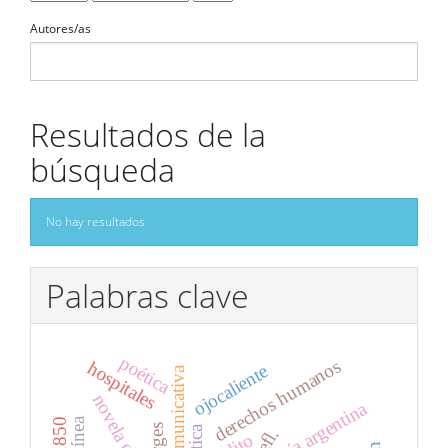
Autores/as
Resultados de la
búsqueda
No hay resultados
Palabras clave
poética
derechos humanos
hospitales
ojocaliente
novela checa
poesía argentina
ética
efl.