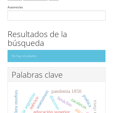
Autores/as
Resultados de la
búsqueda
No hay resultados
Palabras clave
pandemia 1850
assessment
cólera morbus
poesía argentina
poética
discurso
heráclito
méxico
zacatecas.
ética
educación superior