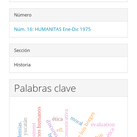
Número
Núm. 16: HUMANITAS Ene-Dic 1975
Sección
Historia
Palabras clave
derechos humanos
jorge luis borges
moral
ética
discurso
evaluation
epidemias.
assessment
poética
efl.