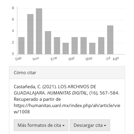
Descargas
Detalles
Cómo citar
del
Castañeda, C. (2021). LOS ARCHIVOS DE
artículo
GUADALAJARA.
HUMANITAS DIGITAL
, (16), 567–584.
Recuperado a partir de
https://humanitas.uanl.mx/index.php/ah/article/vie
w/1008
Más formatos de cita
Descargar cita